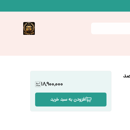
ریبار۴تیکه طرح پرطرفدار جنس PPصد
18,900,000
افزودن به سبد خرید