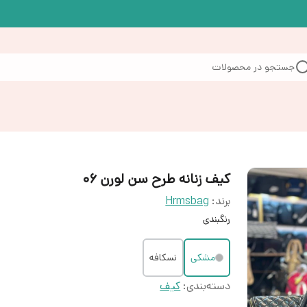
جستجو در محصولات
کیف زنانه طرح سن لورن ۰۶
برند:
Hrmsbag
رنگبندی
مشکی
نسکافه
دسته‌بندی
:
کیف