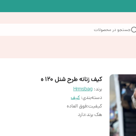
جستجو در محصولات
کیف زنانه طرح شنل ۱۲۰ ه
برند:
Hrmsbag
دسته‌بندی
:
کیف
کیفیت
:
فوق العاده
هک برند
:
دارد