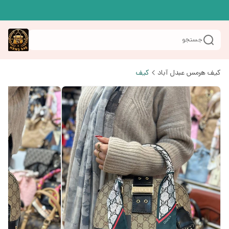
جستجو
کیف هرمس عبدل آباد
کیف