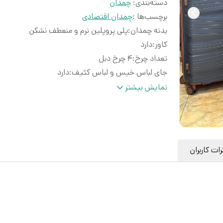
دسته‌بندی
:
چمدان
برچسب‌ها :
چمدان اقتصادی
بدنه چمدان
:
پلی پروپلین نرم و منعطف نشکن
کاور
:
دارد
تعداد چرخ
:
۴ چرخ دبل
جای لباس خیس و لباس کثیف
:
دارد
دسته تراولی
:
تلسکوپی
نمایش بیشتر
ات کاربران