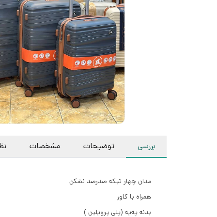
بررسی
توضیحات
مشخصات
نظر
مدان چهار تیکه صدرصد نشکن
همراه با کاور
بدنه په‌په (پلی پروپلین )