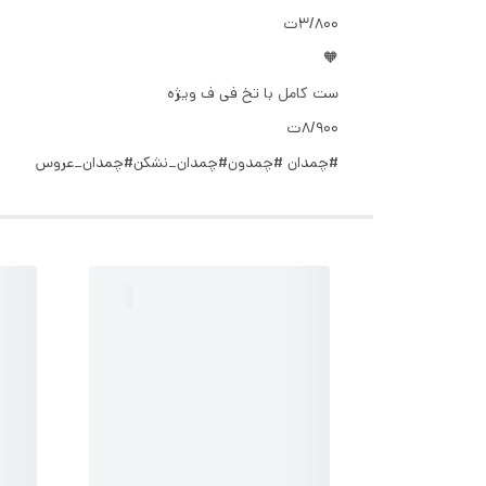
۳/۸۰۰ت
🧡
ست کامل با تخ فی ف ویژه
۸/۹۰۰ت
#چمدان #چمدون#چمدان_نشکن#چمدان_عروس