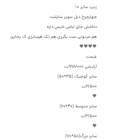
زیپ سایز ۱۰
چهارچرخ دبل سوپر سایلنت
داخلش جای لباس خیس داره
هم میتونی ست بگیری هم تک هرسایزی ک بخاین
🧡🧡🧡🧡
غیمت
آرایشی ۹۹۸/۰۰۰ت
سایز کوچیک (35*50)
۲/۵۰۰ت
🧡
سایز متوسط (40*60)
۳/۵۰۰ت
🧡
سایز بزرگ(50*70)