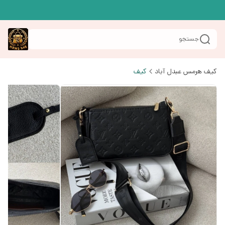
جستجو
کیف هرمس عبدل آباد
کیف