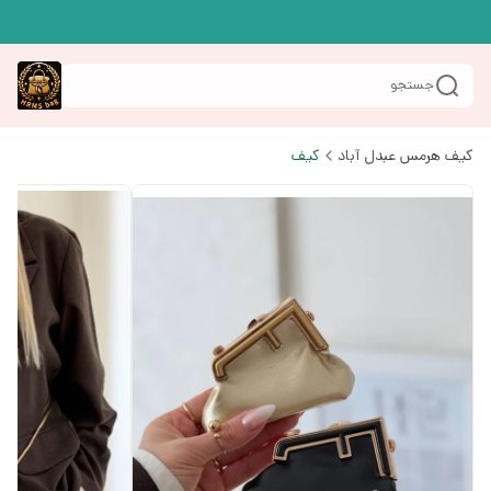
جستجو
کیف هرمس عبدل آباد
کیف