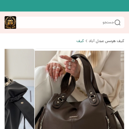
جستجو
کیف هرمس عبدل آباد
کیف