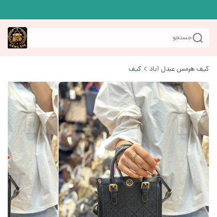
جستجو
کیف هرمس عبدل آباد
کیف