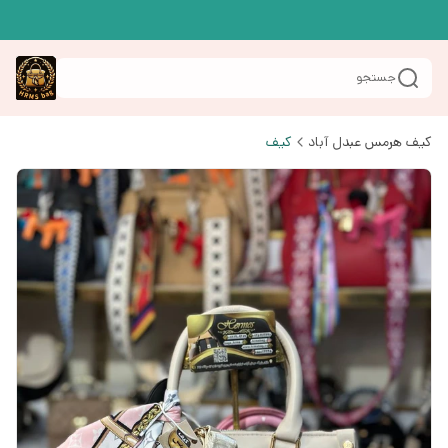
جستجو
کیف هرمس عبدل آباد
کیف