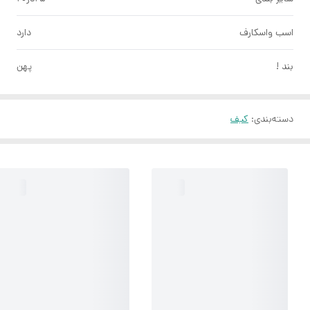
اسب واسکارف
دارد
بند !
پهن
دسته‌بندی
:
کیف