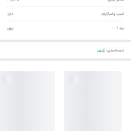
اسب واسکارف
دارد
بند !
پهن
دسته‌بندی
:
کیف