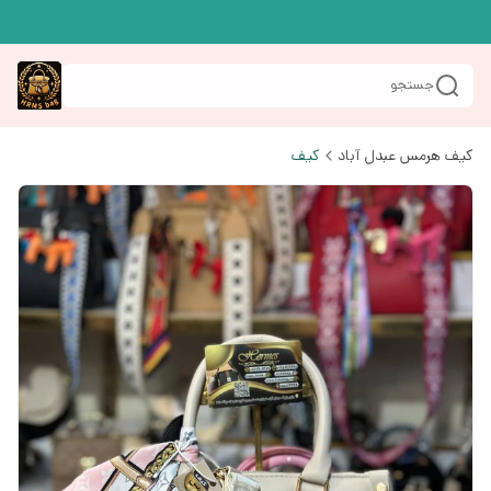
جستجو
کیف هرمس عبدل آباد
کیف